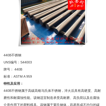
440B
不锈钢
UNS
编号：
S44003
牌号：
440B
标准：
ASTM A 959
特性及应用：
440B不锈钢
属于高碳高铬马氏体不锈钢，淬火后具有高硬度、高耐
磨性和耐腐蚀性能。该钢适宜制造承受高耐磨、高负荷以及在腐蚀
介质作用下的塑料模具。该钢属于莱氏钢体，容易形成不均匀的碳