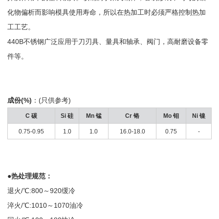
化物偏析而影响模具使用寿命，所以在热加工时必须严格控制热加
工工艺。
440B不锈钢广泛应用于刀刃具、量具和轴承、阀门，高耐磨设备零
件等。
成份
(%)
：
(
只供参考
)
C
碳
Si
硅
Mn
锰
Cr
铬
Mo
钼
Ni
镍
0.75-0.95
1.0
1.0
16.0-18.0
0.75
-
●热处理规范：
退火
/
℃
:800
～
920
缓冷
淬火
/
℃
:1010
～
1070
油冷